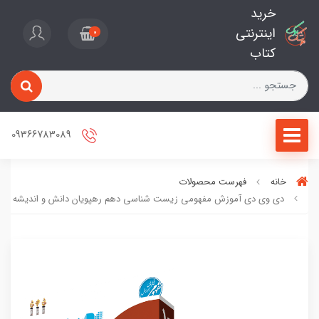
خرید
اینترنتی
0
کتاب
09366783089
خانه
فهرست محصولات
دی وی دی آموزش مفهومی زیست شناسی دهم رهپویان دانش و اندیشه