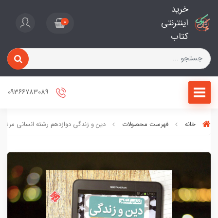
خرید
اینترنتی
0
کتاب
09366783089
خانه
فهرست محصولات
دین و زندگی دوازدهم رشته انسانی مرشد 