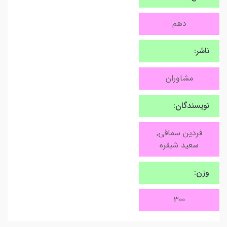
دهم
ناشر:
مشاوران
نویسندگان:
فردین سماقی,
سعید شبقره
وزن:
300