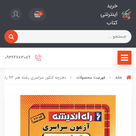
خرید
اینترنتی
0
کتاب
09366783089
خانه
فهرست محصولات
دفترچه کنکور سراسری رشته هنر 93 راه اندیشه