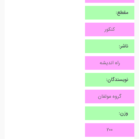
مقطع:
کنکور
ناشر:
راه اندیشه
نویسندگان:
گروه مولفان
وزن:
200