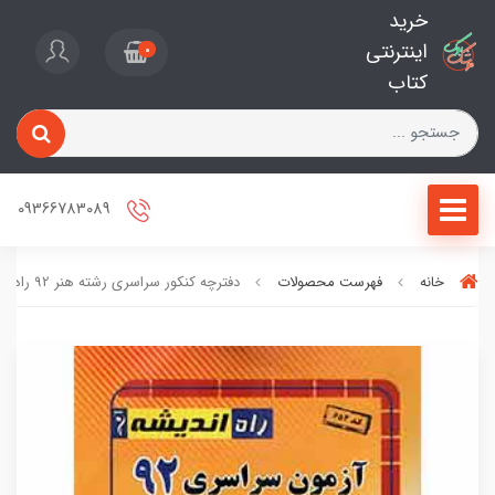
خرید
اینترنتی
0
کتاب
09366783089
خانه
فهرست محصولات
دفترچه کنکور سراسری رشته هنر 92 راه اندیشه