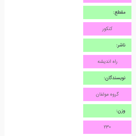
مقطع:
کنکور
ناشر:
راه اندیشه
نویسندگان:
گروه مولفان
وزن:
230