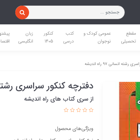
مقطع
عمومی کودک و
کتب
کنکور
زبان
پیشنه
تحصیلی
نوجوان
درسی
1405
انگلیسی
اقتصا
شته انسانی 97 راه اندیشه
دفترچه کنکور سراسری رشته انسانی 7
از سری کتاب های راه اندیشه
ویژگی‌های محصول