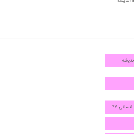
ندیشه
نسانی 97