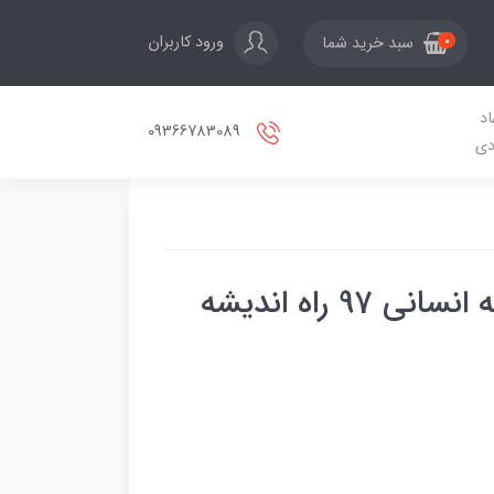
ورود کاربران
سبد خرید شما
0
اد
09366783089
دی
9 راه اندیشه