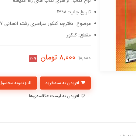
نوع کتاب:: از سری کتاب های راه اندیشه
تاریخ چاپ:: 1398
موضوع:: دفترچه کنکور سراسری رشته انسانی 97
مقطع:: کنکور
8,000
تومان
10,000
20%
افزودن به سبدخرید
pdf نمونه محصول
افزودن به لیست علاقمندی‌ها