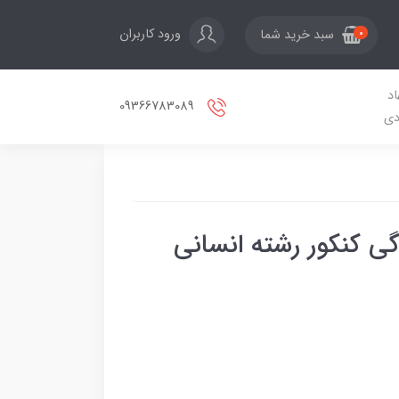
ورود کاربران
سبد خرید شما
0
اد
09366783089
دی
ی کنکور رشته انسانی