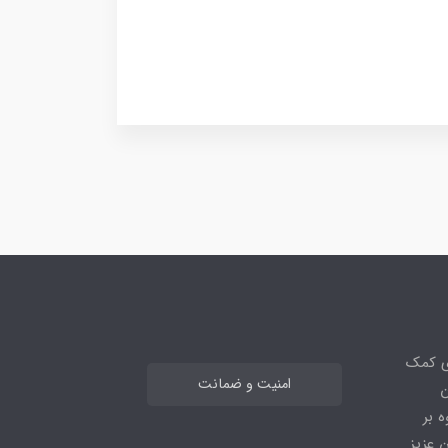
ی کمک
امنیت و ضمانت
ن
 بر
 عزیز