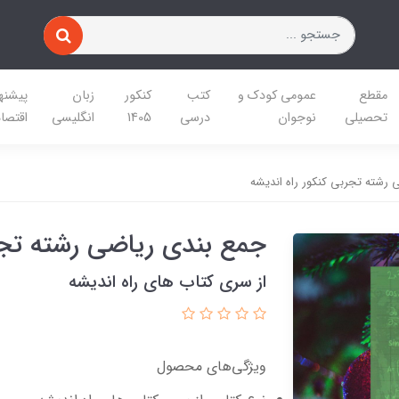
مقطع
عمومی کودک و
کتب
کنکور
زبان
پیشنه
تحصیلی
نوجوان
درسی
1405
انگلیسی
اقتصا
رشته تجربی کنکور راه اندیشه
جمع بندی ریاضی رشته تجرب
از سری کتاب های راه اندیشه
ویژگی‌های محصول