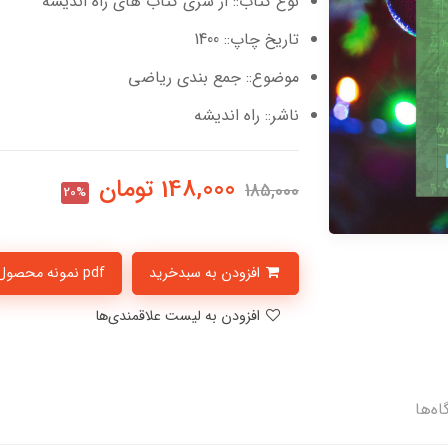
نوع کتاب:: از سری کتاب های راه اندیشه
تاریخ چاپ:: 1400
موضوع:: جمع بندی ریاضی
ناشر:: راه اندیشه
148,000
تومان
185,000
20%
افزودن به سبدخرید
pdf نمونه محصول
افزودن به لیست علاقمندی‌ها
اه‌ها