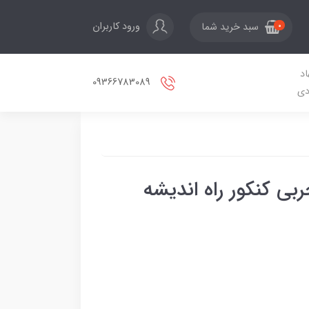
ورود کاربران
سبد خرید شما
0
اد
09366783089
دی
ی کنکور راه اندیشه