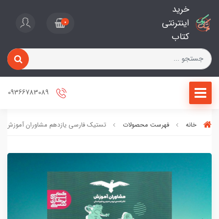
خرید
اینترنتی
0
کتاب
09366783089
خانه
فهرست محصولات
تستیک فارسی یازدهم مشاوران آموزش