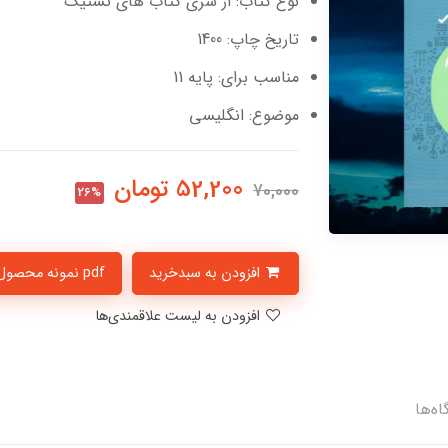
نوع کتاب: از سری کتاب های تستیک
تاریخ چاپ: 1400
مناسب برای: پایه 11
موضوع: انگلیسی
52,200
تومان
70,000
26%
افزودن به سبدخرید
pdf نمونه محصول
افزودن به لیست علاقمندی‌ها
اه‌ها