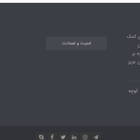
ی کمک
امنیت و ضمانت
ن
 بر
 عزیز
 کوچه