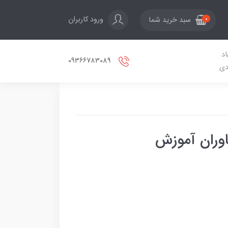
ورود کاربران
سبد خرید شما
0
اد
09366783089
دی
وران آموزش