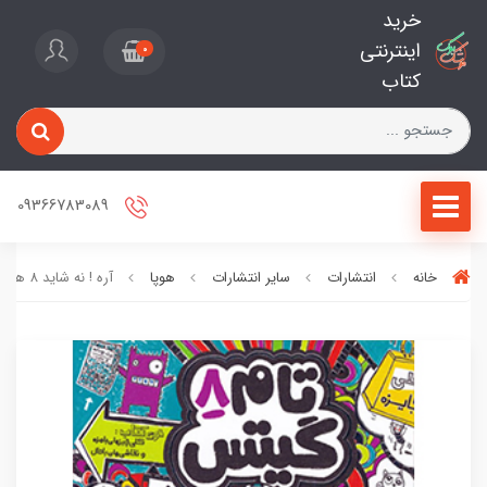
خرید
اینترنتی
0
کتاب
09366783089
خانه
انتشارات
سایر انتشارات
هوپا
آره ! نه شاید 8 هوپا