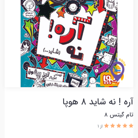
آره ! نه شاید 8 هوپا
تام گیتس 8
از 1