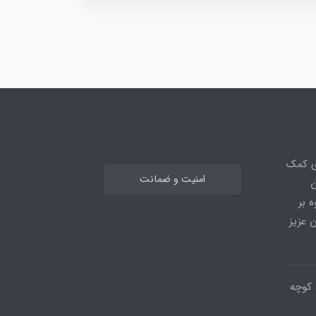
ی کمک
امنیت و ضمانت
ن
 بر
 عزیز
 کوچه