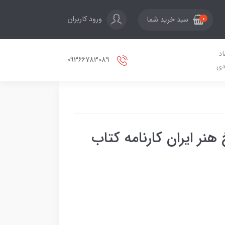
ورود کاربران
سبد خرید شما
0
اد
09366783089
دی
ر ایران کارنامه کتاب