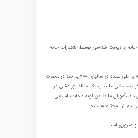
 خانه ی زیست شناسی توسط انتشارات خانه
نكتة برجسته و مورد علاقة خانه زيست­ شناسي در اين كتاب، نمونة پژوهش­هاي مطرح در هر فصل است. پژوهش­هايي كه به طور عمده در سال­هاي 2000 به بعد در مجلات
دانشجويان و مراكز تحقيقاتي ما چاپ يك مقالة پژوهشي در
تان دانش­آموزان ما با اين گونه مجلات آشنايي
هي دبيران محترم هستيم.
م و ضروری است.