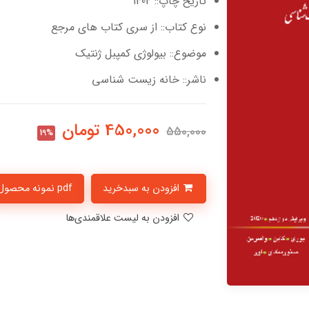
تاریخ چاپ:: 1404
نوع کتاب:: از سری کتاب های مرجع
موضوع:: بیولوژی کمپبل ژنتیک
ناشر:: خانه زیست شناسی
450,000
تومان
550,000
19%
افزودن به سبدخرید
pdf نمونه محصول
افزودن به لیست علاقمندی‌ها