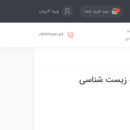
ورود کاربران
سبد خرید شما
0
اد
09366783089
دی
ه زیست شناسی