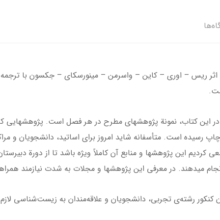
اه‌ها
 اثر ریس – اوری – کاین – واسرمن – مینورسکای – جکسون با ترجمه
العاده معتبري چون Nature و Science به چاپ رسيده است. متأسفانه شايد امروز براي اساتيد، 
اشد. سعي كرديم اين پژوهش­ها و منابع آن كاملاً ويژه باشد تا از دورة دبيرس
انجام مي­دهند. در معرفي اين پژوهش­ها و مجلات به شدت نيازمند همرا
ان کنکور رشته‌ی تجربی، دانشجویان و علاقه‌مندان به زیست‌شناسی لاز