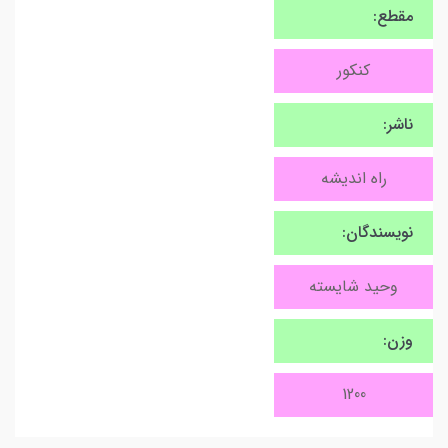
مقطع:
کنکور
ناشر:
راه اندیشه
نویسندگان:
وحید شایسته
وزن:
1200