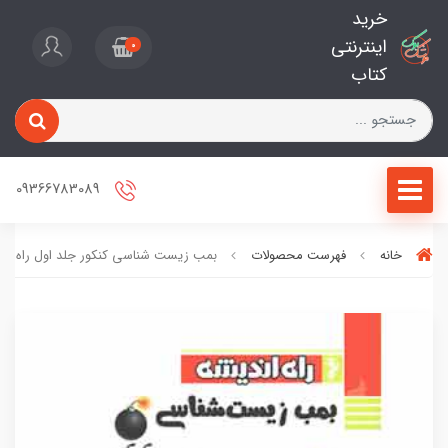
خرید
اینترنتی
0
کتاب
09366783089
خانه
فهرست محصولات
بمب زیست شناسی کنکور جلد اول راه اند