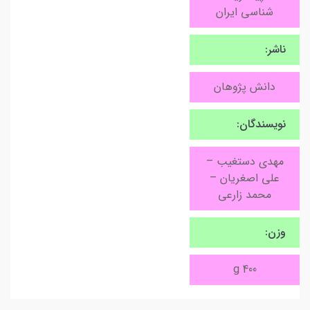
شناسی ایران
ناشر:
دانش پژوهان
نویسندگان:
مهدی دستغیب –
علی اصغریان –
محمد زارعی
وزن:
400 g