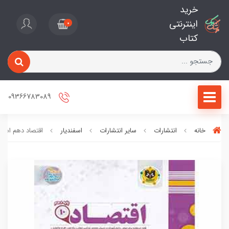
خرید
اینترنتی
0
کتاب
09366783089
خانه
انتشارات
سایر انتشارات
اسفندیار
اقتصاد دهم اسفند