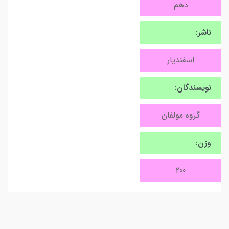
دهم
ناشر:
اسفندیار
نویسندگان:
گروه مولفان
وزن:
200