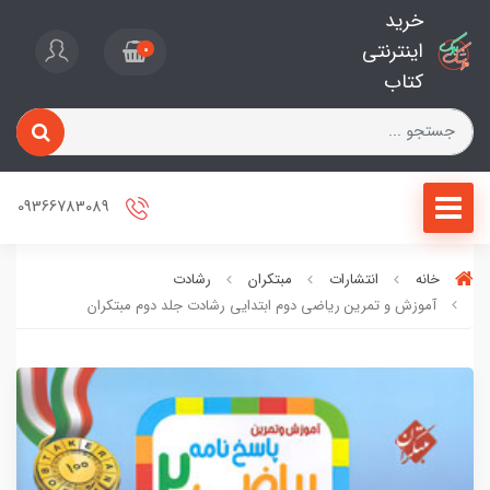
خرید
اینترنتی
0
کتاب
09366783089
خانه
انتشارات
مبتکران
رشادت
آموزش و تمرین ریاضی دوم ابتدایی رشادت جلد دوم مبتکران