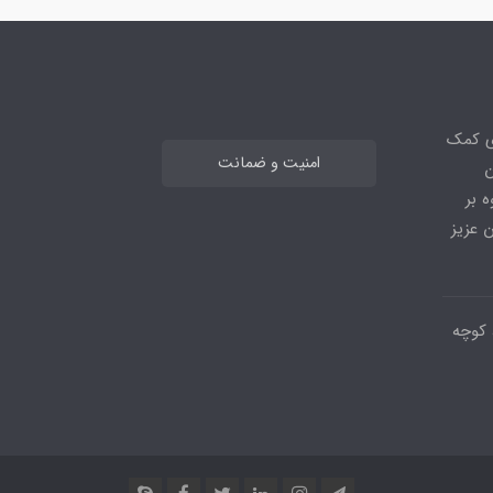
ی کمک
امنیت و ضمانت
ن
 بر
 عزیز
 کوچه