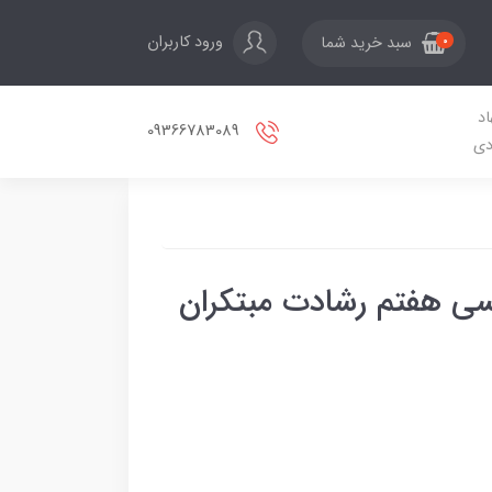
ورود کاربران
سبد خرید شما
0
اد
09366783089
دی
سی هفتم رشادت مبتکران