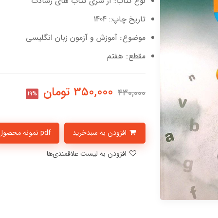
نوع کتاب:: از سری کتاب های رشادت
تاریخ چاپ:: 1404
موضوع:: آموزش و آزمون زبان انگلیسی
مقطع:: هفتم
350,000
تومان
430,000
19%
افزودن به سبدخرید
pdf نمونه محصول
افزودن به لیست علاقمندی‌ها